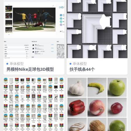
单体模型
单体模型
男模特Nike足球包3D模型
扶手线条44个