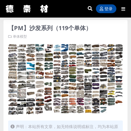
登录
【PM】沙发系列（119个单体）
单体模型
声明：本站所有文章，如无特殊说明或标注，均为本站原