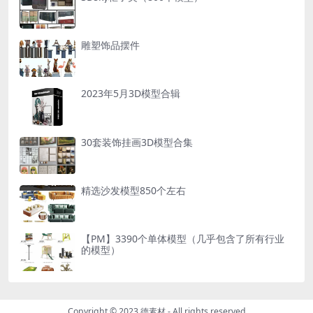
雕塑饰品摆件
2023年5月3D模型合辑
30套装饰挂画3D模型合集
精选沙发模型850个左右
【PM】3390个单体模型（几乎包含了所有行业
的模型）
Copyright © 2023
德素材
- All rights reserved