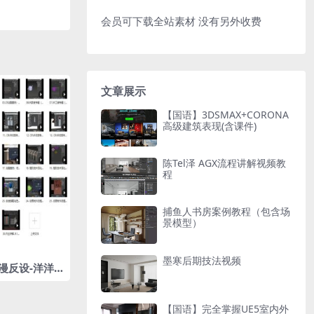
会员可下载全站素材 没有另外收费
文章展示
【国语】3DSMAX+CORONA
高级建筑表现(含课件)
陈Tel泽 AGX流程讲解视频教
程
捕鱼人书房案例教程（包含场
景模型）
墨寒后期技法视频
（漫反设-洋洋
【国语】完全掌握UE5室内外