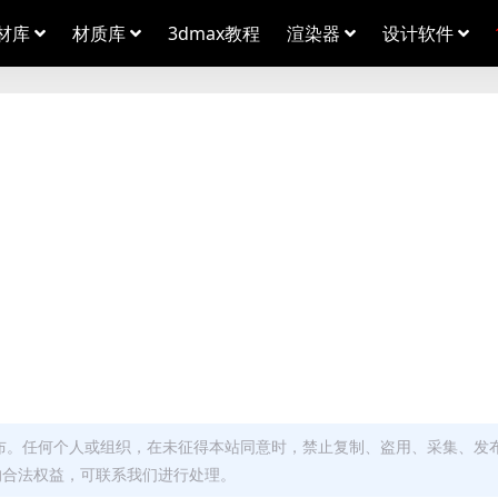
材库
材质库
3dmax教程
渲染器
设计软件
布。任何个人或组织，在未征得本站同意时，禁止复制、盗用、采集、发
的合法权益，可联系我们进行处理。