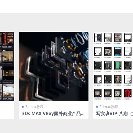
3dmax教程
3dmax教程
3Ds MAX VRay国外商业产品三
写实班VIP-八期
维动画渲染教程（人工字幕）
彡丶）