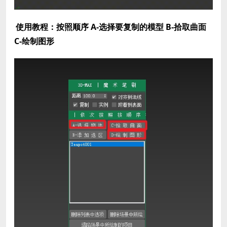
使用教程：按照顺序 A-选择要复制的模型 B-拾取曲面
C-绘制图形