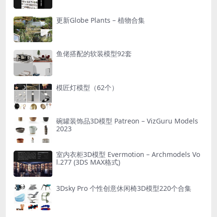
更新Globe Plants – 植物合集
鱼佬搭配的软装模型92套
模匠灯模型（62个）
碗罐装饰品3D模型 Patreon – VizGuru Models
2023
室内衣柜3D模型 Evermotion – Archmodels Vo
l.277 (3DS MAX格式)
3Dsky Pro 个性创意休闲椅3D模型220个合集