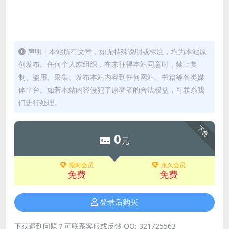
声明：本站所有文章，如无特殊说明或标注，均为本站原
创发布。任何个人或组织，在未征得本站同意时，禁止复
制、盗用、采集、发布本站内容到任何网站、书籍等各类媒
体平台。如若本站内容侵犯了原著者的合法权益，可联系我
们进行处理。
下载
0
元
限时会员
永久会员
免费
免费
登录后购买
下载遇到问题？可联系客服或反馈 QQ: 321725563