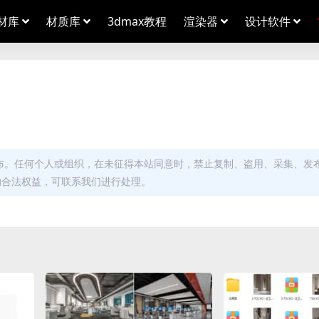
材库
材质库
3dmax教程
渲染器
设计软件
布。任何个人或组织，在未征得本站同意时，禁止复制、盗用、采集、发
的合法权益，可联系我们进行处理。