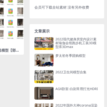
会员可下载全站素材 没有另外收费
文章展示
2022现代健身房室内设计素
材瑜伽会馆跑步机工装3D模
型库3Dmax
赠送模型【部分
件 】
梦太初冬季团购模型
2022卫生间模型合集
AGX卧室-白刻常用打光HDRI
2022年国外大神corona渲染