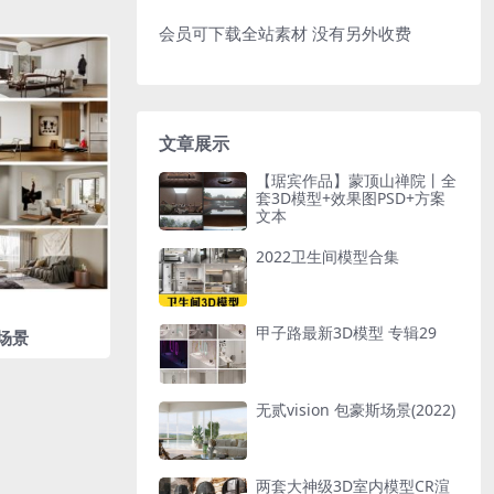
会员可下载全站素材 没有另外收费
文章展示
【琚宾作品】蒙顶山禅院丨全
套3D模型+效果图PSD+方案
文本
2022卫生间模型合集
甲子路最新3D模型 专辑29
场景
无贰vision 包豪斯场景(2022)
两套大神级3D室内模型CR渲