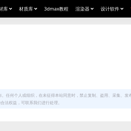
材库
材质库
3dmax教程
渲染器
设计软件
布。任何个人或组织，在未征得本站同意时，禁止复制、盗用、采集、发
的合法权益，可联系我们进行处理。