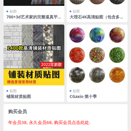
贴图
贴图
700+3d艺术家的完整逼真平
大理石4K高清贴图（包含多种
铺无缝PBR贴图库 Complete
通道）
Realistic Tileable PBR Textu
re Library For 3d Artists |+
700 Textures
贴图
贴图
铺装材质贴图
CGaxis-第十季
购买会员
年会员38, 永久会员68, 购买会员点击此处.