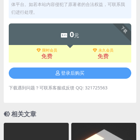
体平台。如若本站内容侵犯了原著者的合法权益，可联系我
们进行处理。
下载
0
元
限时会员
永久会员
免费
免费
登录后购买
下载遇到问题？可联系客服或反馈 QQ: 321725563
相关文章