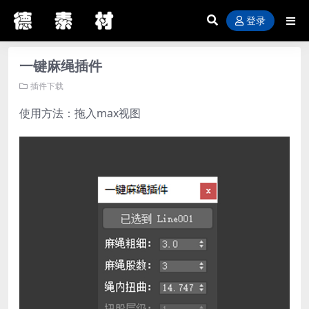
登录
一键麻绳插件
插件下载
使用方法：拖入max视图