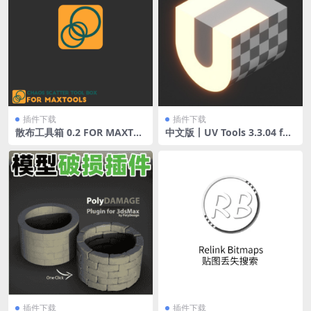
插件下载
插件下载
散布工具箱 0.2 FOR MAXTO
中文版丨UV Tools 3.3.04 for
OLS
3dsmax 2013 – 2026
插件下载
插件下载