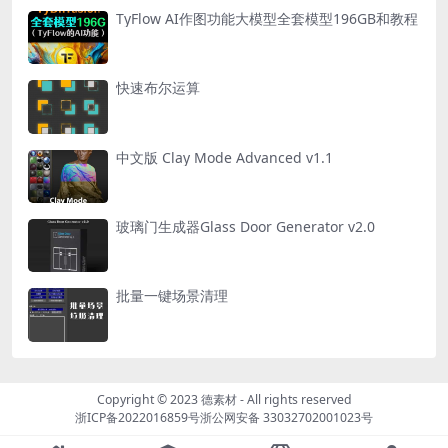
TyFlow AI作图功能大模型全套模型196GB和教程
快速布尔运算
中文版 Clay Mode Advanced v1.1
玻璃门生成器Glass Door Generator v2.0
批量一键场景清理
Copyright © 2023
德素材
- All rights reserved
浙ICP备2022016859号
浙公网安备 33032702001023号