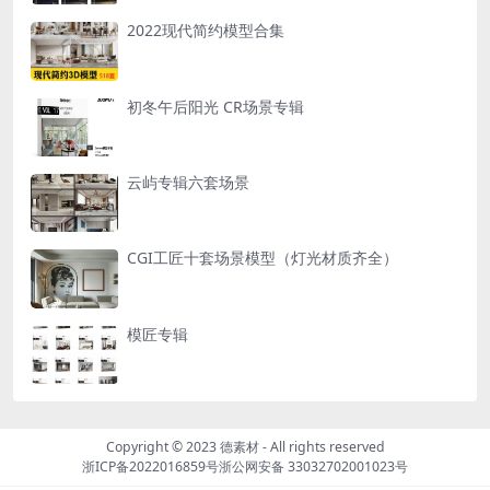
2022现代简约模型合集
初冬午后阳光 CR场景专辑
云屿专辑六套场景
CGI工匠十套场景模型（灯光材质齐全）
模匠专辑
Copyright © 2023
德素材
- All rights reserved
浙ICP备2022016859号
浙公网安备 33032702001023号