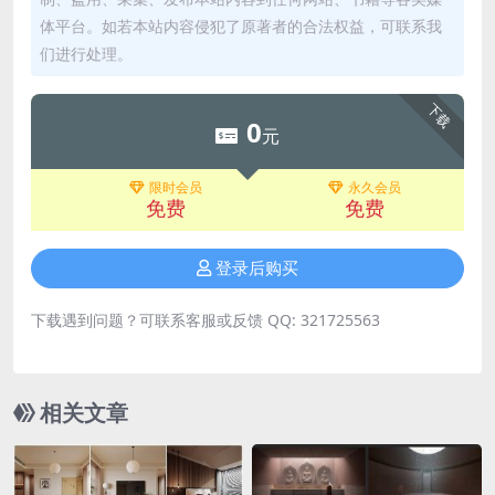
体平台。如若本站内容侵犯了原著者的合法权益，可联系我
们进行处理。
下载
0
元
限时会员
永久会员
免费
免费
登录后购买
下载遇到问题？可联系客服或反馈 QQ: 321725563
相关文章