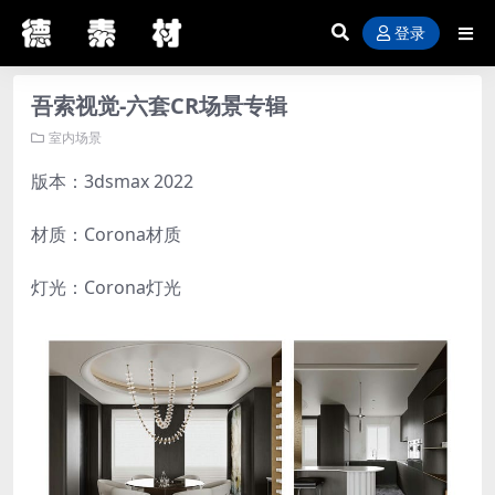
登录
吾索视觉-六套CR场景专辑
室内场景
版本：3dsmax 2022
材质：Corona材质
灯光：Corona灯光