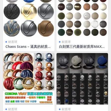
材质球
材质球
Chaos Scans – 逼真的材质库
白刻第三代最新材质库MAX20
& 材质扫描
21
材质球
材质球