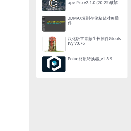
ape Pro v2.1.0 (20-25)破解
3DMAX复制存储粘贴对象插
件
汉化版常青藤生长插件Gtools
Ivy v0.76
Poliig材质转换器_v1.8.9