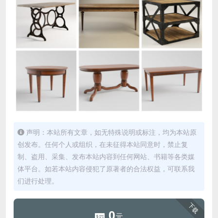
声明：本站所有文章，如无特殊说明或标注，均为本站原
创发布。任何个人或组织，在未征得本站同意时，禁止复
制、盗用、采集、发布本站内容到任何网站、书籍等各类媒
体平台。如若本站内容侵犯了原著者的合法权益，可联系我
们进行处理。
下载
0
元