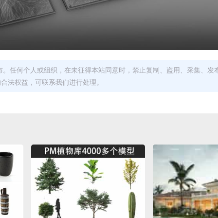
布。任何个人或组织，在未征得本站同意时，禁止复制、盗用、采集、发
的合法权益，可联系我们进行处理。