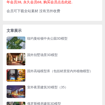
年会员38, 永久会员68, 购买会员点击此处.
会员可下载全站素材 没有另外收费
文章展示
纽约曼哈顿中央公园3D模型
国外别墅场景3D模型
国外高端模型库（包括材质室内外植物模型）
室外夜景建筑3D模型（35）
俄罗斯楼房建筑3D模型