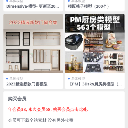
单体模型
单体模型
Dimensiva-模型- 更新至2025
模匠椅子模型（200个）
年4月共3380个 支持BM管理
器
单体模型
单体模型
2023精选新款门窗模型
【PM】3Dsky厨房类模型（5
63个）
购买会员
年会员38, 永久会员68, 购买会员点击此处.
会员可下载全站素材 没有另外收费