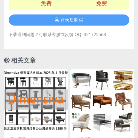
免费
免费
登录后购买
下载遇到问题？可联系客服或反馈 QQ: 321725563
相关文章