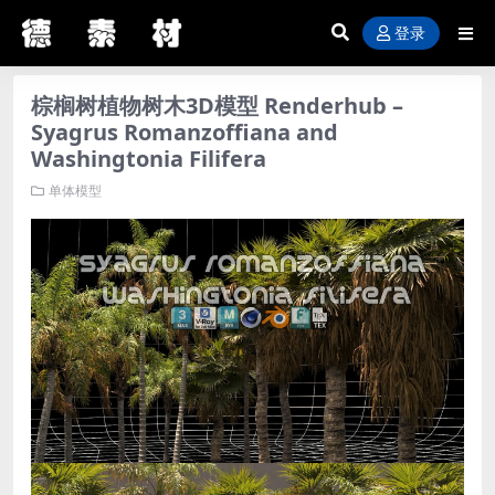
登录
棕榈树植物树木3D模型 Renderhub –
Syagrus Romanzoffiana and
Washingtonia Filifera
单体模型