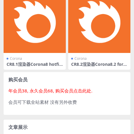
Corona
Corona
CR8.1渲染器Corona8 hotfix
CR8.2渲染器Corona8.2 for 3
1 for 3ds Max汉化与永久破
ds Max汉化与永久破解版
解版
购买会员
年会员38, 永久会员68, 购买会员点击此处.
会员可下载全站素材 没有另外收费
文章展示