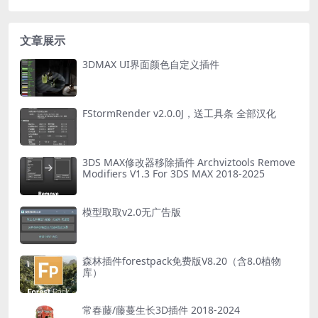
文章展示
3DMAX UI界面颜色自定义插件
FStormRender v2.0.0J，送工具条 全部汉化
3DS MAX修改器移除插件 Archviztools Remove
Modifiers V1.3 For 3DS MAX 2018-2025
模型取取v2.0无广告版
森林插件forestpack免费版V8.20（含8.0植物
库）
常春藤/藤蔓生长3D插件 2018-2024