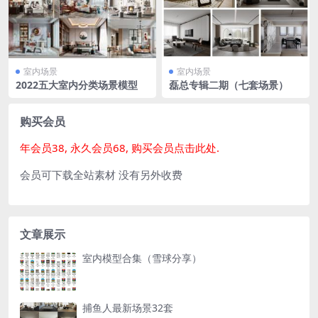
室内场景
室内场景
2022五大室内分类场景模型
磊总专辑二期（七套场景）
购买会员
年会员38, 永久会员68, 购买会员点击此处.
会员可下载全站素材 没有另外收费
文章展示
室内模型合集（雪球分享）
捕鱼人最新场景32套