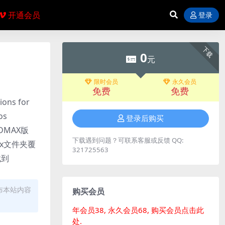
开通会员
登录
下载
0
元
限时会员
永久会员
免费
免费
ons for
os
登录后购买
持3DMAX版
下载遇到问题？可联系客服或反馈 QQ:
02x文件夹覆
321725563
找到
布本站内容
购买会员
年会员38, 永久会员68, 购买会员点击此
处.