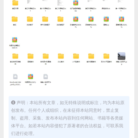
声明：本站所有文章，如无特殊说明或标注，均为本站原
创发布。任何个人或组织，在未征得本站同意时，禁止复
制、盗用、采集、发布本站内容到任何网站、书籍等各类媒
体平台。如若本站内容侵犯了原著者的合法权益，可联系我
们进行处理。