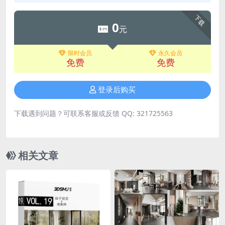
下载
0
元
限时会员
永久会员
免费
免费
登录后购买
下载遇到问题？可联系客服或反馈 QQ: 321725563
相关文章