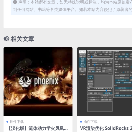
声明：本站所有文章，如无特殊说明或标注，均为本站原创发
到任何网站、书籍等各类媒体平台。如若本站内容侵犯了原著者
相关文章
插件下载
插件下载
【汉化版】流体动力学火凤凰插
VR渲染优化 SolidRocks 2