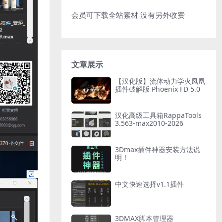
会员可下载全站素材 没有另外收费
文章展示
【汉化版】流体动力学火凤凰
插件破解版 Phoenix FD 5.0
汉化高级工具箱RappaTools
3.563-max2010-2026
3Dmax插件神器安装方法说
明！
中文快速选择v1.1插件
3DMAX脚本管理器