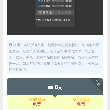
声明：本站所有文章，如无特殊说明或标注，均为本站原
创发布。任何个人或组织，在未征得本站同意时，禁止复
制、盗用、采集、发布本站内容到任何网站、书籍等各类媒
体平台。如若本站内容侵犯了原著者的合法权益，可联系我
们进行处理。
下载
0
元
限时会员
永久会员
免费
免费