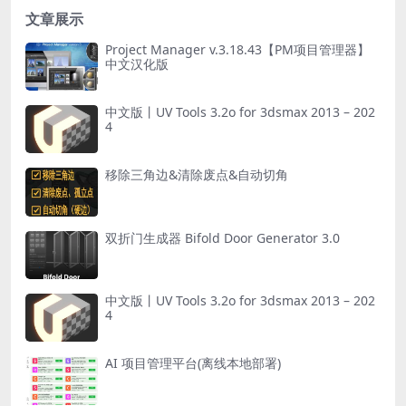
文章展示
Project Manager v.3.18.43【PM项目管理器】
中文汉化版
中文版丨UV Tools 3.2o for 3dsmax 2013 – 202
4
移除三角边&清除废点&自动切角
双折门生成器 Bifold Door Generator 3.0
中文版丨UV Tools 3.2o for 3dsmax 2013 – 202
4
AI 项目管理平台(离线本地部署)