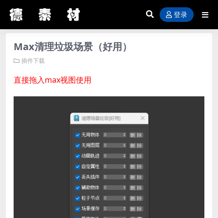
登录
Max清理垃圾场景（好用）
插件下载
直接拖入max视图使用