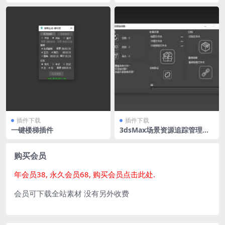
理工具
插件下载
插件下载
一键楼梯插件
3dsMax场景资源追踪管理插
件
购买会员
年会员38, 永久会员68, 购买会员点击此处.
会员可下载全站素材 没有另外收费