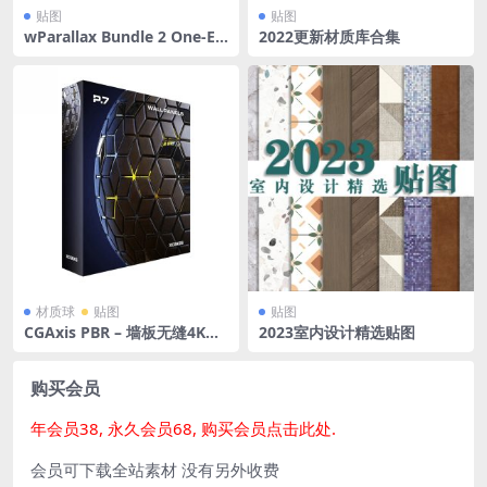
贴图
贴图
wParallax Bundle 2 One-EX
2022更新材质库合集
R\OSL透视贴图
材质球
贴图
贴图
CGAxis PBR – 墙板无缝4K贴
2023室内设计精选贴图
图（包含VRAY材质）
购买会员
年会员38, 永久会员68, 购买会员点击此处.
会员可下载全站素材 没有另外收费