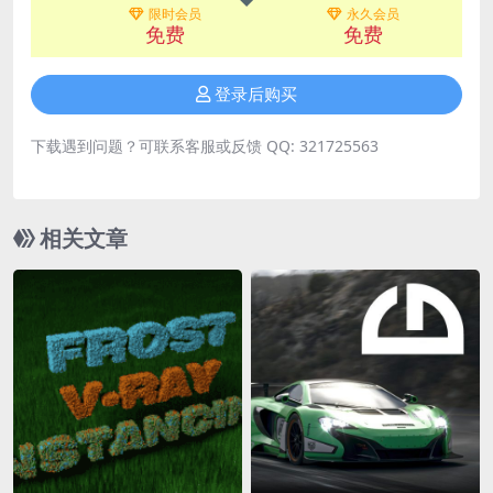
限时会员
永久会员
免费
免费
登录后购买
下载遇到问题？可联系客服或反馈 QQ: 321725563
相关文章