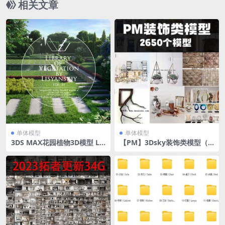
相关文章
单体模型
单体模型
3DS MAX花园植物3D模型 Li
【PM】3Dsky装饰类模型（2
brary of Vegetation by Lisy
650个）
anskiy Vol.01