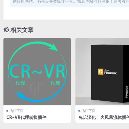
到任何网站、书籍等各类媒体平台。如若本站内容侵犯了原著者
相关文章
插件下载
插件下载
CR~VR代理转换插件
兔叽汉化 | 火凤凰流体插件
oenixFD v5.24 for 3dm
5 仅支持Vray7