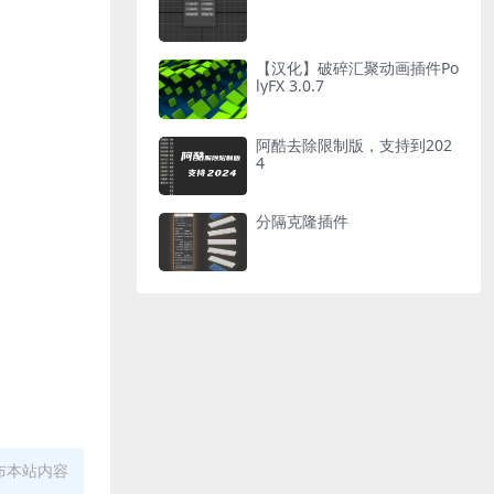
【汉化】破碎汇聚动画插件Po
lyFX 3.0.7
阿酷去除限制版，支持到202
4
分隔克隆插件
布本站内容