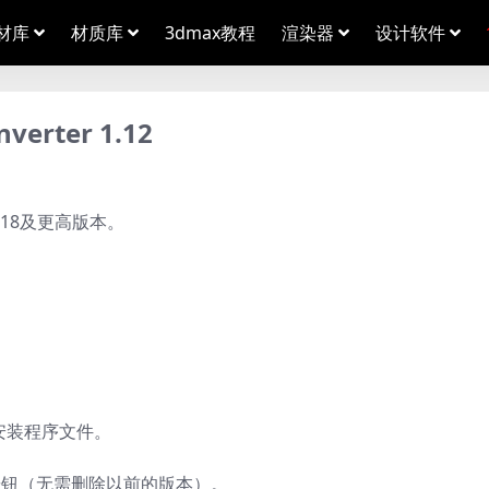
材库
材质库
3dmax教程
渲染器
设计软件
erter 1.12
2018及更高版本。
安装程序文件。
”按钮（无需删除以前的版本）。