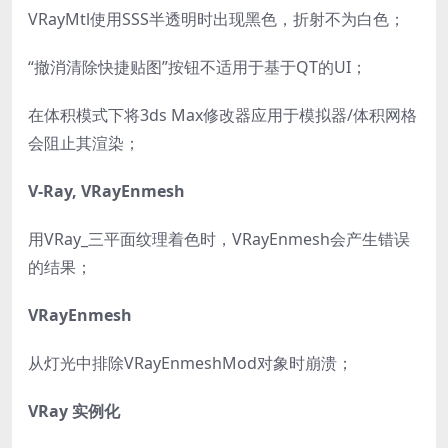
VRayMtl使用SSS半透明时出现黑色，折射不为白色；
“撤消清除快捷贴图”按钮不适用于基于QT的UI；
在体积模式下将3ds Max修改器应用于模拟器/体积网格
会阻止其渲染；
V-Ray, VRayEnmesh
用VRay_三平面纹理着色时，VRayEnmesh会产生错误
的结果；
VRayEnmesh
从灯光中排除VRayEnmeshMod对象时崩溃；
VRay 实例化