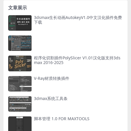
文章展示
3dsmax生长动画AutokeyV1.0中文汉化插件免费
下载
程序化切割插件PolySlicer V1.01汉化版支持3ds
max 2016-2025
V-Ray材质转换插件
3dmax系统工具条
脚本管理 1.0 FOR MAXTOOLS